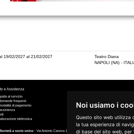
al 19/02/2027 al 21/02/2027
Teatro Diana
NAPOLI
(
NA
) - ITAL
to e Assistenza
guida al servizio
VIVAforVoucher
domande frequenti
scelta spettacoli in abbonamento
Noi usiamo i coo
modalità di pagamento
recupero prenotazioni
assistenza
visualizza ricevuta
odr
Questo sito web utilizza 
fatturazione elettronica
la tua esperienza di navi
di base del sito web
,
per 
Società a socio unico
- Via Antonio Canova 16/20 40138 Bologna Capitale Sociale Euro 4.675