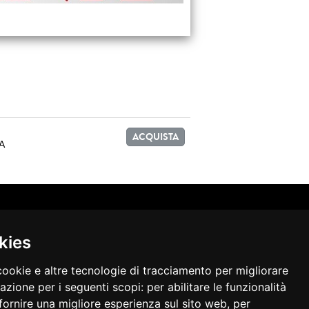
ACQUISTA
IA
kies
cookie e altre tecnologie di tracciamento per migliorare
gazione per i seguenti scopi:
per abilitare le funzionalità
fornire una migliore esperienza sul sito web
,
per
.462 i.v. - C.F.- P.I.- R.I. 02011381205 - R.E.A. BO 405904