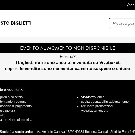
Acc
Ricerca
STO BIGLIETTI
EVENTO AL MOMENTO NON DISPONIBILE
Perchè?
I biglietti non sono ancora in vendita su Vivaticket
oppure
le vendite sono momentaneamente sospese o chiuse
to e Assistenza
guida al servizio
VIVAforVoucher
domande frequenti
scelta spettacoli in abbonamento
modalità di pagamento
recupero prenotazioni
assistenza
visualizza ricevuta
odr
fatturazione elettronica
Società a socio unico
- Via Antonio Canova 16/20 40138 Bologna Capitale Sociale Euro 4.675