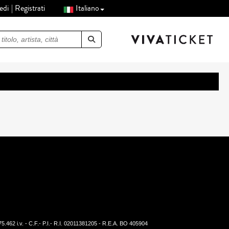
edi
Registrati
Italiano
.462 i.v. - C.F.- P.I.- R.I. 02011381205 - R.E.A. BO 405904