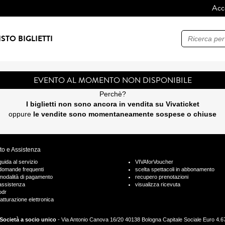
Acc
Ricerca
STO BIGLIETTI
EVENTO AL MOMENTO NON DISPONIBILE
Perchè?
I biglietti non sono ancora in vendita su Vivaticket
oppure
le vendite sono momentaneamente sospese o chiuse
to e Assistenza
guida al servizio
VIVAforVoucher
domande frequenti
scelta spettacoli in abbonamento
modalità di pagamento
recupero prenotazioni
assistenza
visualizza ricevuta
odr
fatturazione elettronica
Società a socio unico
- Via Antonio Canova 16/20 40138 Bologna Capitale Sociale Euro 4.675