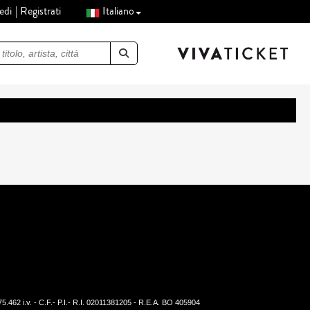
edi
Registrati
Italiano
.462 i.v. - C.F.- P.I.- R.I. 02011381205 - R.E.A. BO 405904