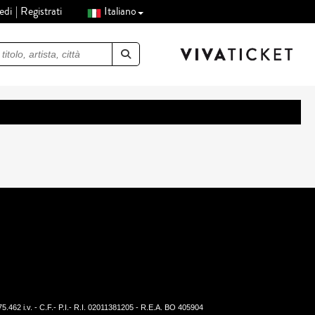
edi
Registrati
Italiano
.462 i.v. - C.F.- P.I.- R.I. 02011381205 - R.E.A. BO 405904