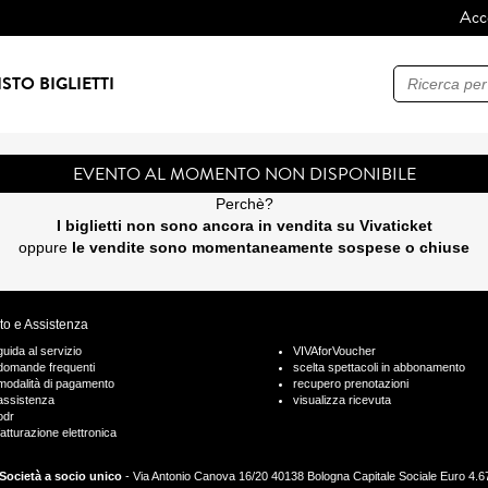
Acc
Ricerca
STO BIGLIETTI
EVENTO AL MOMENTO NON DISPONIBILE
Perchè?
I biglietti non sono ancora in vendita su Vivaticket
oppure
le vendite sono momentaneamente sospese o chiuse
to e Assistenza
guida al servizio
VIVAforVoucher
domande frequenti
scelta spettacoli in abbonamento
modalità di pagamento
recupero prenotazioni
assistenza
visualizza ricevuta
odr
fatturazione elettronica
Società a socio unico
- Via Antonio Canova 16/20 40138 Bologna Capitale Sociale Euro 4.675