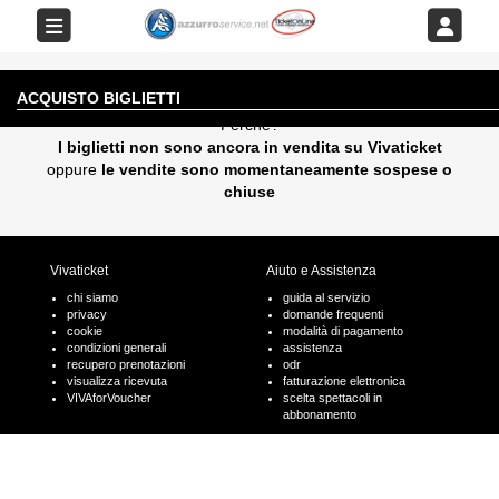
EVENTO AL MOMENTO NON DISPONIBILE
ACQUISTO BIGLIETTI
Perchè?
I biglietti non sono ancora in vendita su Vivaticket
oppure
le vendite sono momentaneamente sospese o
chiuse
Vivaticket
Aiuto e Assistenza
chi siamo
guida al servizio
privacy
domande frequenti
cookie
modalità di pagamento
condizioni generali
assistenza
recupero prenotazioni
odr
visualizza ricevuta
fatturazione elettronica
VIVAforVoucher
scelta spettacoli in
abbonamento