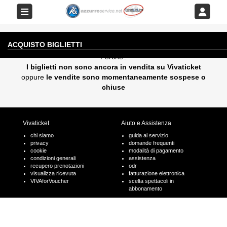
EVENTO AL MOMENTO NON DISPONIBILE
ACQUISTO BIGLIETTI
Perchè?
I biglietti non sono ancora in vendita su Vivaticket
oppure
le vendite sono momentaneamente sospese o
chiuse
Vivaticket
Aiuto e Assistenza
chi siamo
guida al servizio
privacy
domande frequenti
cookie
modalità di pagamento
condizioni generali
assistenza
recupero prenotazioni
odr
visualizza ricevuta
fatturazione elettronica
VIVAforVoucher
scelta spettacoli in
abbonamento