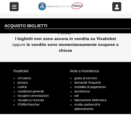
EVENTO AL MOMENTO NON DISPONIBILE
ACQUISTO BIGLIETTI
Perchè?
I biglietti non sono ancora in vendita su Vivaticket
oppure
le vendite sono momentaneamente sospese o
chiuse
Vivaticket
Aiuto e Assistenza
chi siamo
guida al servizio
privacy
domande frequenti
cookie
modalità di pagamento
condizioni generali
assistenza
recupero prenotazioni
odr
visualizza ricevuta
fatturazione elettronica
VIVAforVoucher
scelta spettacoli in
abbonamento