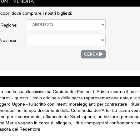
PUNTI VENDITA
copri dove comprare i nostri biglietti:
Regione:
Provincia:
CERCA
con la sua classicissima Cantata dei Pastori. L'Artista incarna il pulci
mbre» - questo il titolo originale della sacra rappresentazione data all
ro Ugone - fu scritto con intenti moraleggianti per contrastare i ritual
ricchendosi nel tempo di elementi della Commedia dell'Arte. La trama ved
me per il censimento, affiancato da Sarchiapone, un bizzarro personagg
ne Maria vagano in cerca di alloggio, i due compagni si confrontano con P
ascita del Redentore.