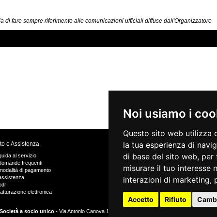
a di fare sempre riferimento alle comunicazioni ufficiali diffuse dall'Organizzatore
Noi usiamo i coo
Questo sito web utilizza 
la tua esperienza di navi
to e Assistenza
di base del sito web
,
per 
guida al servizio
VIVAforVoucher
domande frequenti
scelta spettacoli in abbonamento
misurare il tuo interesse 
modalità di pagamento
recupero prenotazioni
assistenza
visualizza ricevuta
interazioni di marketing
,
odr
fatturazione elettronica
Accetto
Rifiuto
Cambi
Società a socio unico
- Via Antonio Canova 16/20 40138 Bologna Capitale Sociale Euro 4.675