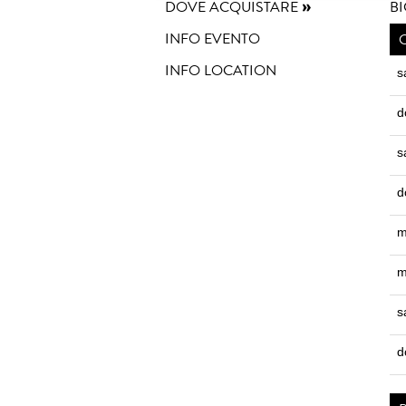
DOVE ACQUISTARE
BI
INFO EVENTO
INFO LOCATION
s
d
s
d
m
m
s
d