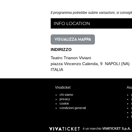
Il programma potrebbe subire variazioni, si consigli
INFO LOCATION
VISUALIZZA MAPPA
INDIRIZZO
Teatro Trianon Viviani
piazza Vincenzo Calenda, 9 NAPOLI (NA)
ITALIA
Vivaticket
Aiu
chi siamo
privacy
cookie
condizioni generali
è un marchio
VIVATICKET S.p.A. 