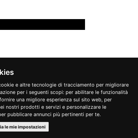
kies
cookie e altre tecnologie di tracciamento per migliorare
gazione per i seguenti scopi:
per abilitare le funzionalità
fornire una migliore esperienza sul sito web
,
per
nei nostri prodotti e servizi e personalizzare le
per pubblicare annunci più pertinenti per te
.
a le mie impostazioni
.462 i.v. - C.F.- P.I.- R.I. 02011381205 - R.E.A. BO 405904