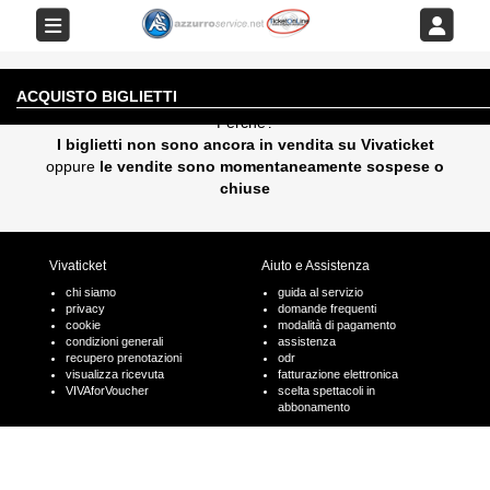
EVENTO AL MOMENTO NON DISPONIBILE
ACQUISTO BIGLIETTI
Perchè?
I biglietti non sono ancora in vendita su Vivaticket
oppure
le vendite sono momentaneamente sospese o
chiuse
Vivaticket
Aiuto e Assistenza
chi siamo
guida al servizio
privacy
domande frequenti
cookie
modalità di pagamento
condizioni generali
assistenza
recupero prenotazioni
odr
visualizza ricevuta
fatturazione elettronica
VIVAforVoucher
scelta spettacoli in
abbonamento