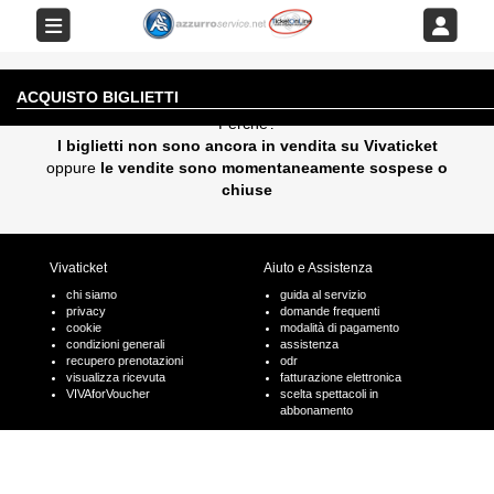
EVENTO AL MOMENTO NON DISPONIBILE
ACQUISTO BIGLIETTI
Perchè?
I biglietti non sono ancora in vendita su Vivaticket
oppure
le vendite sono momentaneamente sospese o
chiuse
Vivaticket
Aiuto e Assistenza
chi siamo
guida al servizio
privacy
domande frequenti
cookie
modalità di pagamento
condizioni generali
assistenza
recupero prenotazioni
odr
visualizza ricevuta
fatturazione elettronica
VIVAforVoucher
scelta spettacoli in
abbonamento