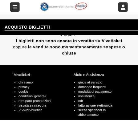
EVENTO AL MOMENTO NON DISPONIBILE
ACQUISTO BIGLIETTI
Perchè?
I biglietti non sono ancora in vendita su Vivaticket
oppure
le vendite sono momentaneamente sospese o
chiuse
Vivaticket
Aiuto e Assistenza
chi siamo
guida al servizio
privacy
domande frequenti
cookie
modalità di pagamento
condizioni generali
assistenza
recupero prenotazioni
odr
visualizza ricevuta
fatturazione elettronica
VIVAforVoucher
scelta spettacoli in
abbonamento