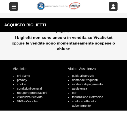
EVENTO AL MOMENTO NON DISPONIBILE
ACQUISTO BIGLIETTI
Perchè?
I biglietti non sono ancora in vendita su Vivaticket
oppure
le vendite sono momentaneamente sospese o
chiuse
Vivaticket
Aiuto e Assistenza
chi siamo
guida al servizio
privacy
domande frequenti
cookie
modalità di pagamento
condizioni generali
assistenza
recupero prenotazioni
odr
visualizza ricevuta
fatturazione elettronica
VIVAforVoucher
scelta spettacoli in
abbonamento