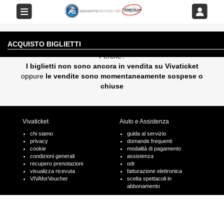
EVENTO AL MOMENTO NON DISPONIBILE
ACQUISTO BIGLIETTI
Perchè?
I biglietti non sono ancora in vendita su Vivaticket
oppure
le vendite sono momentaneamente sospese o
chiuse
Vivaticket
Aiuto e Assistenza
chi siamo
guida al servizio
privacy
domande frequenti
cookie
modalità di pagamento
condizioni generali
assistenza
recupero prenotazioni
odr
visualizza ricevuta
fatturazione elettronica
VIVAforVoucher
scelta spettacoli in
abbonamento