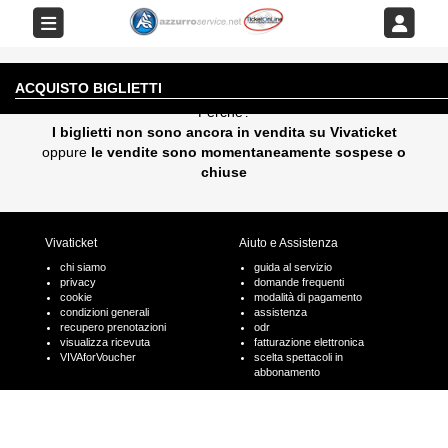
EVENTO AL MOMENTO NON DISPONIBILE
ACQUISTO BIGLIETTI
Perchè?
I biglietti non sono ancora in vendita su Vivaticket
oppure
le vendite sono momentaneamente sospese o
chiuse
Vivaticket
Aiuto e Assistenza
chi siamo
guida al servizio
privacy
domande frequenti
cookie
modalità di pagamento
condizioni generali
assistenza
recupero prenotazioni
odr
visualizza ricevuta
fatturazione elettronica
VIVAforVoucher
scelta spettacoli in
abbonamento