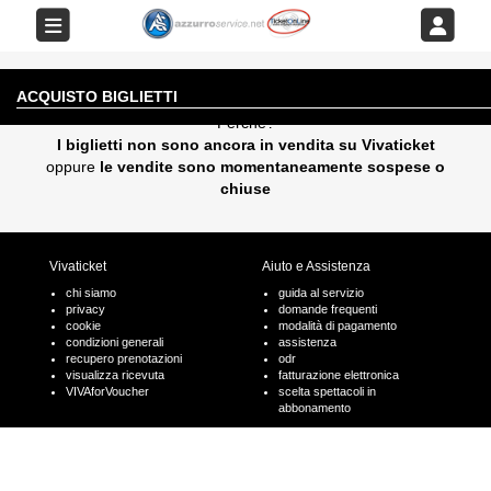
EVENTO AL MOMENTO NON DISPONIBILE
ACQUISTO BIGLIETTI
Perchè?
I biglietti non sono ancora in vendita su Vivaticket
oppure
le vendite sono momentaneamente sospese o
chiuse
Vivaticket
Aiuto e Assistenza
chi siamo
guida al servizio
privacy
domande frequenti
cookie
modalità di pagamento
condizioni generali
assistenza
recupero prenotazioni
odr
visualizza ricevuta
fatturazione elettronica
VIVAforVoucher
scelta spettacoli in
abbonamento