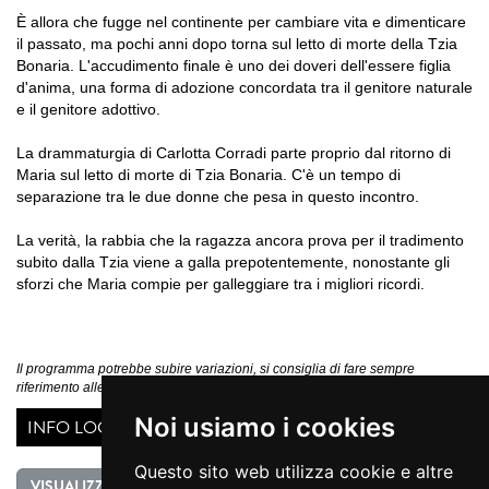
È allora che fugge nel continente per cambiare vita e dimenticare
il passato, ma pochi anni dopo torna sul letto di morte della Tzia
Bonaria. L'accudimento finale è uno dei doveri dell'essere figlia
d'anima, una forma di adozione concordata tra il genitore naturale
e il genitore adottivo.
La drammaturgia di Carlotta Corradi parte proprio dal ritorno di
Maria sul letto di morte di Tzia Bonaria. C'è un tempo di
separazione tra le due donne che pesa in questo incontro.
La verità, la rabbia che la ragazza ancora prova per il tradimento
subito dalla Tzia viene a galla prepotentemente, nonostante gli
sforzi che Maria compie per galleggiare tra i migliori ricordi.
Il programma potrebbe subire variazioni, si consiglia di fare sempre
riferimento alle comunicazioni ufficiali diffuse dall'Organizzatore
Noi usiamo i cookies
INFO LOCATION
Questo sito web utilizza cookie e altre
VISUALIZZA MAPPA