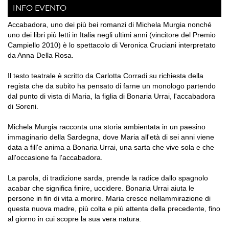
INFO EVENTO
Accabadora, uno dei più bei romanzi di Michela Murgia nonché
uno dei libri più letti in Italia negli ultimi anni (vincitore del Premio
Campiello 2010) è lo spettacolo di Veronica Cruciani interpretato
da Anna Della Rosa.
Il testo teatrale è scritto da Carlotta Corradi su richiesta della
regista che da subito ha pensato di farne un monologo partendo
dal punto di vista di Maria, la figlia di Bonaria Urrai, l'accabadora
di Soreni.
Michela Murgia racconta una storia ambientata in un paesino
immaginario della Sardegna, dove Maria all'età di sei anni viene
data a fill'e anima a Bonaria Urrai, una sarta che vive sola e che
all'occasione fa l'accabadora.
La parola, di tradizione sarda, prende la radice dallo spagnolo
acabar che significa finire, uccidere. Bonaria Urrai aiuta le
persone in fin di vita a morire. Maria cresce nellammirazione di
questa nuova madre, più colta e più attenta della precedente, fino
al giorno in cui scopre la sua vera natura.