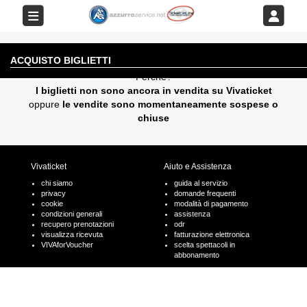
EVENTO AL MOMENTO NON DISPONIBILE
ACQUISTO BIGLIETTI
Perchè?
I biglietti non sono ancora in vendita su Vivaticket
oppure
le vendite sono momentaneamente sospese o
chiuse
Vivaticket
Aiuto e Assistenza
chi siamo
guida al servizio
privacy
domande frequenti
cookie
modalità di pagamento
condizioni generali
assistenza
recupero prenotazioni
odr
visualizza ricevuta
fatturazione elettronica
VIVAforVoucher
scelta spettacoli in
abbonamento